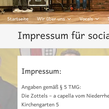
content
Startseite
Wir über uns
Vocals
Impressum für soci
Impressum:
Angaben gemäß § 5 TMG:
Die Zottels – a capella vom Niederrh
Kirchengarten 5