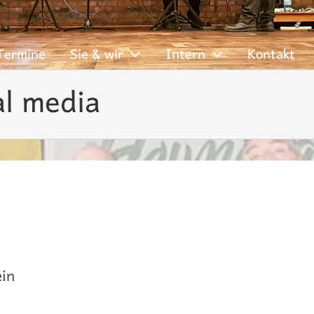
Termine
Sie & wir
Intern
Kontakt
al media
ein