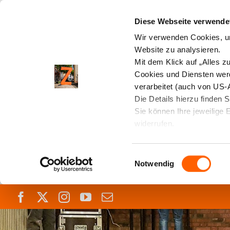
Diese Webseite verwendet
Wir verwenden Cookies, um
Website zu analysieren.
Mit dem Klick auf „Alles 
Cookies und Diensten wer
verarbeitet (auch von US-
Die Details hierzu finden 
Sie können Ihre jeweilige 
widerrufen.
Einwilligungsauswahl
Notwendig
Skip
Facebook
X
Instagram
YouTube
E-
to
Mail